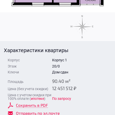
Стоимость квартиры
Время для звонка
Отправить
Свои средства
Отправить
Характеристики квартиры
Время для звонка
Корпус
Корпус 1
Этаж
20/0
Ключи
Дом сдан
90.40 м²
Площадь
12 451 512 ₽
Цена (без учета скидки)
Отправить
Цена с учетом скидки при
100% оплате (
ипотеке
)
По запросу
Сохранить в PDF
Отправить по эл.почте