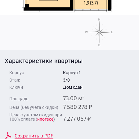
Стоимость квартиры
Время для звонка
Отправить
Свои средства
Отправить
Характеристики квартиры
Время для звонка
Корпус
Корпус 1
Этаж
3/0
Ключи
Дом сдан
73.00 м²
Площадь
7 580 278 ₽
Цена (без учета скидки)
Отправить
Цена с учетом скидки при
7 277 067 ₽
100% оплате (
ипотеке
)
Сохранить в PDF