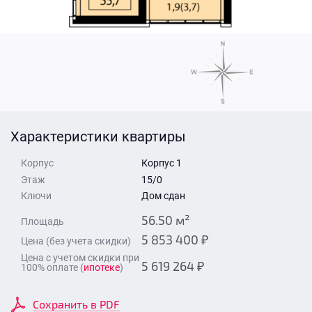
Стоимость квартиры
Время для звонка
Отправить
Свои средства
Отправить
Характеристики квартиры
Время для звонка
Корпус
Корпус 1
Этаж
15/0
Ключи
Дом сдан
56.50 м²
Площадь
5 853 400 ₽
Цена (без учета скидки)
Отправить
Цена с учетом скидки при
5 619 264 ₽
100% оплате (
ипотеке
)
Сохранить в PDF