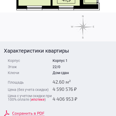
Стоимость квартиры
Время для звонка
Отправить
Свои средства
Отправить
Характеристики квартиры
Время для звонка
Корпус
Корпус 1
Этаж
22/0
Ключи
Дом сдан
42.60 м²
Площадь
4 590 576 ₽
Цена (без учета скидки)
Отправить
Цена с учетом скидки при
4 406 953 ₽
100% оплате (
ипотеке
)
Сохранить в PDF