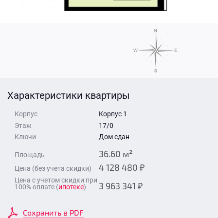
Стоимость квартиры
Время для звонка
Отправить
Свои средства
Отправить
Характеристики квартиры
Время для звонка
Корпус
Корпус 1
Этаж
17/0
Ключи
Дом сдан
36.60 м²
Площадь
4 128 480 ₽
Цена (без учета скидки)
Отправить
Цена с учетом скидки при
3 963 341 ₽
100% оплате (
ипотеке
)
Сохранить в PDF