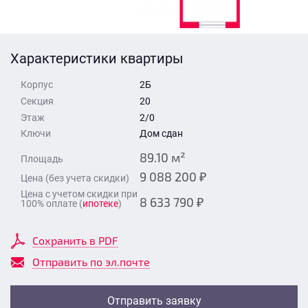
Стоимость квартиры
Время для звонка
Отправить
Характеристики квартиры
Свои средства
Корпус
2Б
Отправить
Секция
20
Этаж
2/0
Ключи
Дом сдан
Время для звонка
89.10 м²
Площадь
9 088 200 ₽
Цена (без учета скидки)
Цена с учетом скидки при
8 633 790 ₽
100% оплате (
ипотеке
)
Отправить
Сохранить в PDF
Отправить по эл.почте
Отправить заявку