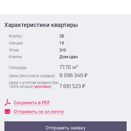
Стоимость квартиры
Время для звонка
Отправить
Характеристики квартиры
Свои средства
Корпус
2Б
Отправить
Секция
19
Этаж
3/0
Ключи
Дом сдан
Время для звонка
77.70 м²
Площадь
8 096 340 ₽
Цена (без учета скидки)
Цена с учетом скидки при
7 691 523 ₽
100% оплате (
ипотеке
)
Отправить
Сохранить в PDF
Отправить по эл.почте
Отправить заявку