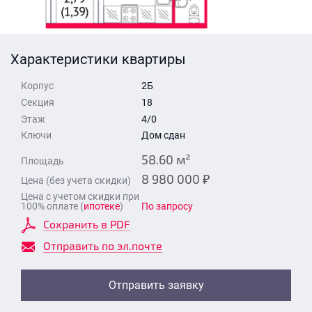
Стоимость квартиры
Время для звонка
Отправить
Характеристики квартиры
Свои средства
Корпус
2Б
Отправить
Секция
18
Этаж
4/0
Ключи
Дом сдан
Время для звонка
58.60 м²
Площадь
8 980 000 ₽
Цена (без учета скидки)
Цена с учетом скидки при
100% оплате (
ипотеке
)
По запросу
Сохранить в PDF
Отправить
Отправить по эл.почте
Отправить заявку