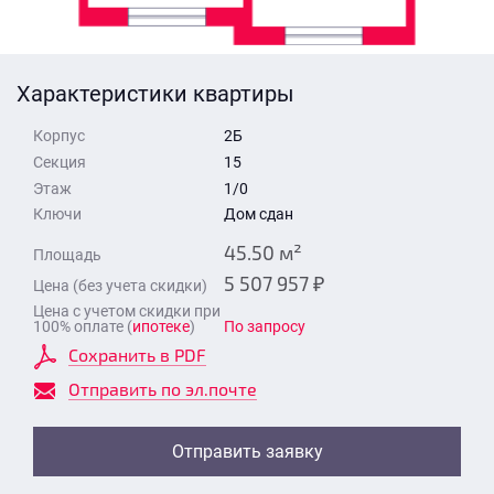
Стоимость квартиры
Время для звонка
Отправить
Характеристики квартиры
Свои средства
Корпус
2Б
Отправить
Секция
15
Этаж
1/0
Ключи
Дом сдан
Время для звонка
45.50 м²
Площадь
5 507 957 ₽
Цена (без учета скидки)
Цена с учетом скидки при
100% оплате (
ипотеке
)
По запросу
Сохранить в PDF
Отправить
Отправить по эл.почте
Отправить заявку