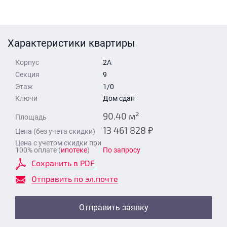
Стоимость квартиры
Время для звонка
Отправить
Характеристики квартиры
Свои средства
Корпус
2А
Отправить
Секция
9
Этаж
1/0
Ключи
Дом сдан
Время для звонка
90.40 м²
Площадь
13 461 828 ₽
Цена (без учета скидки)
Цена с учетом скидки при
100% оплате (
ипотеке
)
По запросу
Сохранить в PDF
Отправить
Отправить по эл.почте
Отправить заявку