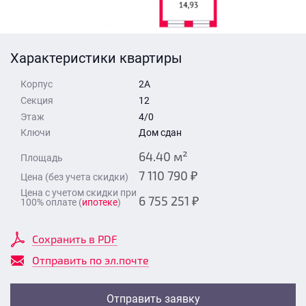
Стоимость квартиры
Время для звонка
Отправить
Характеристики квартиры
Свои средства
Корпус
2А
Отправить
Секция
12
Этаж
4/0
Ключи
Дом сдан
Время для звонка
64.40 м²
Площадь
7 110 790 ₽
Цена (без учета скидки)
Цена с учетом скидки при
6 755 251 ₽
100% оплате (
ипотеке
)
Отправить
Сохранить в PDF
Отправить по эл.почте
Отправить заявку