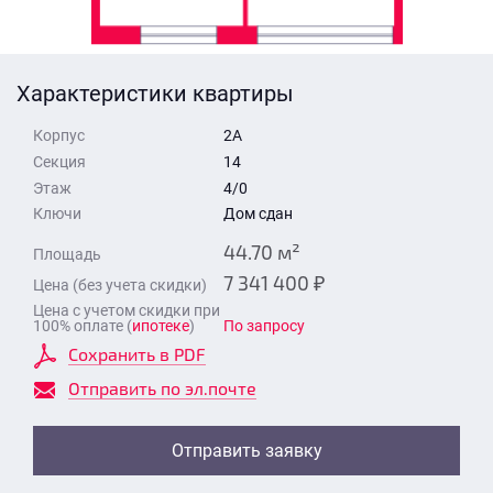
Стоимость квартиры
Время для звонка
Отправить
Характеристики квартиры
Свои средства
Корпус
2А
Отправить
Секция
14
Этаж
4/0
Ключи
Дом сдан
Время для звонка
44.70 м²
Площадь
7 341 400 ₽
Цена (без учета скидки)
Цена с учетом скидки при
100% оплате (
ипотеке
)
По запросу
Сохранить в PDF
Отправить
Отправить по эл.почте
Отправить заявку