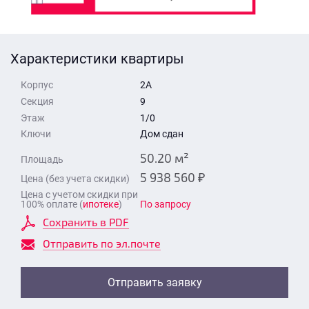
Стоимость квартиры
Время для звонка
Отправить
Характеристики квартиры
Свои средства
Корпус
2А
Отправить
Секция
9
Этаж
1/0
Ключи
Дом сдан
Время для звонка
50.20 м²
Площадь
5 938 560 ₽
Цена (без учета скидки)
Цена с учетом скидки при
100% оплате (
ипотеке
)
По запросу
Сохранить в PDF
Отправить
Отправить по эл.почте
Отправить заявку