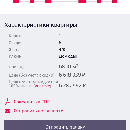
Стоимость квартиры
Время для звонка
Отправить
Характеристики квартиры
Свои средства
Корпус
1
Отправить
Секция
6
Этаж
4/0
Ключи
Дом сдан
Время для звонка
68.10 м²
Площадь
6 618 939 ₽
Цена (без учета скидки)
Цена с учетом скидки при
6 287 992 ₽
100% оплате (
ипотеке
)
Отправить
Сохранить в PDF
Отправить по эл.почте
Отправить заявку