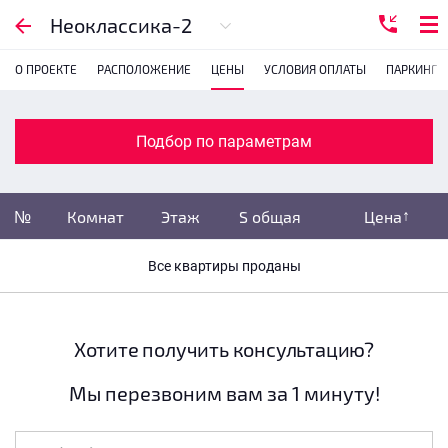
Подбор по параметрам
Неоклассика-2
О ПРОЕКТЕ
РАСПОЛОЖЕНИЕ
ЦЕНЫ
УСЛОВИЯ ОПЛАТЫ
ПАРКИНГ
Комнатность
с
1
2
3
4
Подбор по параметрам
Убрать забронированные
№
Комнат
Этаж
S общая
Цена
Убрать переуступки
Все квартиры проданы
Цена
не указана
S общая
не указана
Хотите получить консультацию?
Мы перезвоним вам за 1 минуту!
Этаж
все этажи