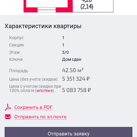
Стоимость квартиры
Время для звонка
Отправить
Характеристики квартиры
Свои средства
Корпус
1
Отправить
Секция
1
Этаж
3/0
Ключи
Дом сдан
Время для звонка
42.50 м²
Площадь
5 351 324 ₽
Цена (без учета скидки)
Цена с учетом скидки при
5 083 758 ₽
100% оплате (
ипотеке
)
Отправить
Сохранить в PDF
Отправить по эл.почте
Отправить заявку