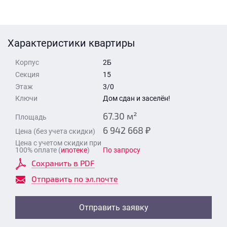
Стоимость квартиры
Время для звонка
Отправить
Характеристики квартиры
Свои средства
Корпус
2Б
Отправить
Секция
15
Этаж
3/0
Ключи
Дом сдан и заселён!
Время для звонка
67.30 м²
Площадь
6 942 668 ₽
Цена (без учета скидки)
Цена с учетом скидки при
100% оплате (
ипотеке
)
По запросу
Сохранить в PDF
Отправить
Отправить по эл.почте
Отправить заявку