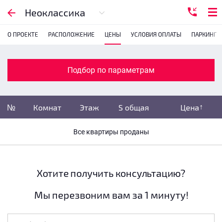
Подбор по параметрам
Неоклассика
О ПРОЕКТЕ
РАСПОЛОЖЕНИЕ
ЦЕНЫ
УСЛОВИЯ ОПЛАТЫ
ПАРКИНГ
Комнатность
с
1
2
3
4
Подбор по параметрам
Убрать забронированные
№
Комнат
Этаж
S общая
Цена
Убрать переуступки
Все квартиры проданы
Цена
не указана
S общая
не указана
Хотите получить консультацию?
Мы перезвоним вам за 1 минуту!
Этаж
все этажи