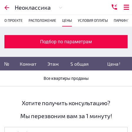
Подбор по параметрам
Неоклассика
О ПРОЕКТЕ
РАСПОЛОЖЕНИЕ
ЦЕНЫ
УСЛОВИЯ ОПЛАТЫ
ПАРКИНГ
Комнатность
с
1
2
3
4
Подбор по параметрам
Убрать забронированные
№
Комнат
Этаж
S общая
Цена
Убрать переуступки
Все квартиры проданы
Цена
не указана
S общая
не указана
Хотите получить консультацию?
Мы перезвоним вам за 1 минуту!
Этаж
все этажи