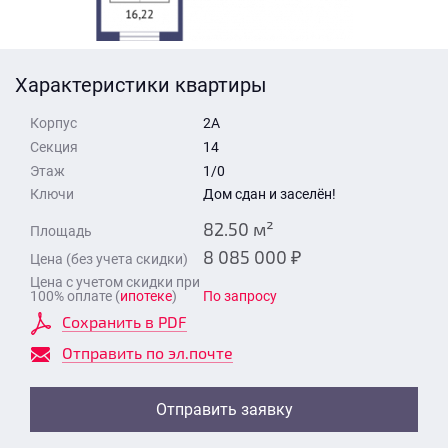
Стоимость квартиры
Время для звонка
Отправить
Характеристики квартиры
Свои средства
Корпус
2А
Отправить
Секция
14
Этаж
1/0
Ключи
Дом сдан и заселён!
Время для звонка
82.50 м²
Площадь
8 085 000 ₽
Цена (без учета скидки)
Цена с учетом скидки при
100% оплате (
ипотеке
)
По запросу
Сохранить в PDF
Отправить
Отправить по эл.почте
Отправить заявку