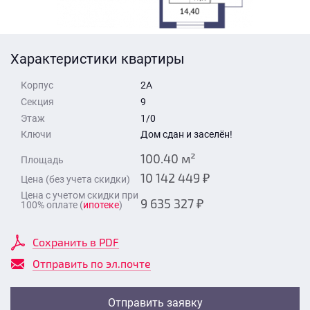
Стоимость квартиры
Время для звонка
Отправить
Характеристики квартиры
Свои средства
Корпус
2А
Отправить
Секция
9
Этаж
1/0
Ключи
Дом сдан и заселён!
Время для звонка
100.40 м²
Площадь
10 142 449 ₽
Цена (без учета скидки)
Цена с учетом скидки при
9 635 327 ₽
100% оплате (
ипотеке
)
Отправить
Сохранить в PDF
Отправить по эл.почте
Отправить заявку