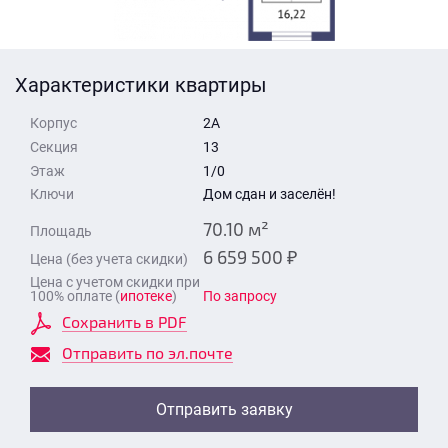
Стоимость квартиры
Время для звонка
Отправить
Характеристики квартиры
Свои средства
Корпус
2А
Отправить
Секция
13
Этаж
1/0
Ключи
Дом сдан и заселён!
Время для звонка
70.10 м²
Площадь
6 659 500 ₽
Цена (без учета скидки)
Цена с учетом скидки при
100% оплате (
ипотеке
)
По запросу
Сохранить в PDF
Отправить
Отправить по эл.почте
Отправить заявку