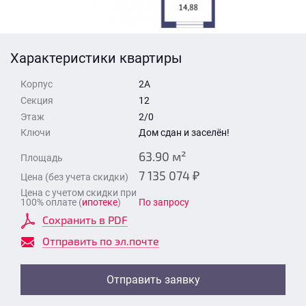
Стоимость квартиры
Время для звонка
Отправить
Характеристики квартиры
Свои средства
Корпус
2А
Отправить
Секция
12
Этаж
2/0
Ключи
Дом сдан и заселён!
Время для звонка
63.90 м²
Площадь
7 135 074 ₽
Цена (без учета скидки)
Цена с учетом скидки при
100% оплате (
ипотеке
)
По запросу
Сохранить в PDF
Отправить
Отправить по эл.почте
Отправить заявку