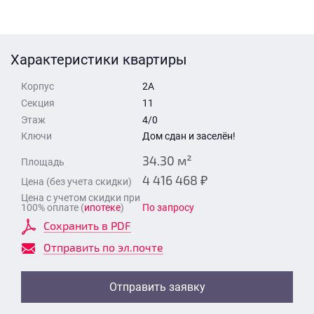
Стоимость квартиры
Время для звонка
Отправить
Характеристики квартиры
Свои средства
Корпус
2А
Отправить
Секция
11
Этаж
4/0
Ключи
Дом сдан и заселён!
Время для звонка
34.30 м²
Площадь
4 416 468 ₽
Цена (без учета скидки)
Цена с учетом скидки при
100% оплате (
ипотеке
)
По запросу
Сохранить в PDF
Отправить
Отправить по эл.почте
Отправить заявку