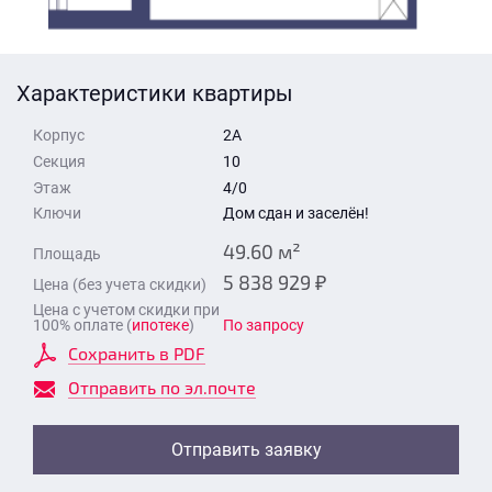
Стоимость квартиры
Время для звонка
Отправить
Характеристики квартиры
Свои средства
Корпус
2А
Отправить
Секция
10
Этаж
4/0
Ключи
Дом сдан и заселён!
Время для звонка
49.60 м²
Площадь
5 838 929 ₽
Цена (без учета скидки)
Цена с учетом скидки при
100% оплате (
ипотеке
)
По запросу
Сохранить в PDF
Отправить
Отправить по эл.почте
Отправить заявку