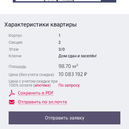
Стоимость квартиры
Время для звонка
Отправить
Характеристики квартиры
Свои средства
Корпус
1
Отправить
Секция
2
Этаж
3/0
Ключи
Дом сдан и заселён!
Время для звонка
98.70 м²
Площадь
10 083 192 ₽
Цена (без учета скидки)
Цена с учетом скидки при
100% оплате (
ипотеке
)
По запросу
Сохранить в PDF
Отправить
Отправить по эл.почте
Отправить заявку