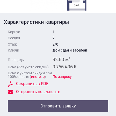
Стоимость квартиры
Время для звонка
Отправить
Характеристики квартиры
Свои средства
Корпус
1
Отправить
Секция
2
Этаж
2/0
Ключи
Дом сдан и заселён!
Время для звонка
95.60 м²
Площадь
9 766 496 ₽
Цена (без учета скидки)
Цена с учетом скидки при
100% оплате (
ипотеке
)
По запросу
Сохранить в PDF
Отправить
Отправить по эл.почте
Отправить заявку