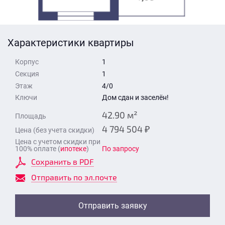
Стоимость квартиры
Время для звонка
Отправить
Характеристики квартиры
Свои средства
Корпус
1
Отправить
Секция
1
Этаж
4/0
Ключи
Дом сдан и заселён!
Время для звонка
42.90 м²
Площадь
4 794 504 ₽
Цена (без учета скидки)
Цена с учетом скидки при
100% оплате (
ипотеке
)
По запросу
Сохранить в PDF
Отправить
Отправить по эл.почте
Отправить заявку