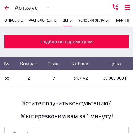
Подбор по параметрам
Артхаус
О ПРОЕКТЕ
РАСПОЛОЖЕНИЕ
ЦЕНЫ
УСЛОВИЯ ОПЛАТЫ
ПАРКИНГ
Комнатность
с
1
2
3
4
Подбор по параметрам
Убрать забронированные
№
Комнат
Этаж
S общая
Цена
Убрать переуступки
65
2
7
54.7 м
2
30 000 000 ₽
Цена
не указана
S общая
не указана
Хотите получить консультацию?
Мы перезвоним вам за 1 минуту!
Этаж
все этажи