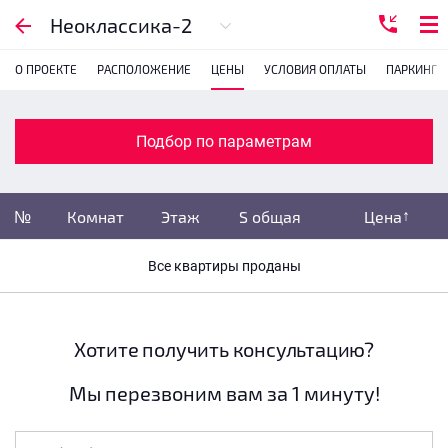
Подбор по параметрам
Неоклассика-2
О ПРОЕКТЕ
РАСПОЛОЖЕНИЕ
ЦЕНЫ
УСЛОВИЯ ОПЛАТЫ
ПАРКИНГ
Комнатность
с
1
2
3
4
Подбор по параметрам
Убрать забронированные
№
Комнат
Этаж
S общая
Цена
Убрать переуступки
Все квартиры проданы
Цена
не указана
S общая
не указана
Хотите получить консультацию?
Мы перезвоним вам за 1 минуту!
Этаж
все этажи