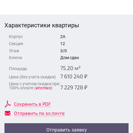
Стоимость квартиры
Время для звонка
Отправить
Характеристики квартиры
Свои средства
Корпус
2А
Отправить
Секция
12
Этаж
3/0
Ключи
Дом сдан
Время для звонка
75.20 м²
Площадь
7 610 240 ₽
Цена (без учета скидки)
Цена с учетом скидки при
7 229 728 ₽
100% оплате (
ипотеке
)
Отправить
Сохранить в PDF
Отправить по эл.почте
Отправить заявку