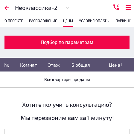
Подбор по параметрам
Неоклассика-2
О ПРОЕКТЕ
РАСПОЛОЖЕНИЕ
ЦЕНЫ
УСЛОВИЯ ОПЛАТЫ
ПАРКИНГ
Комнатность
с
1
2
3
4
Подбор по параметрам
Убрать забронированные
№
Комнат
Этаж
S общая
Цена
Убрать переуступки
Все квартиры проданы
Цена
не указана
S общая
не указана
Хотите получить консультацию?
Мы перезвоним вам за 1 минуту!
Этаж
все этажи