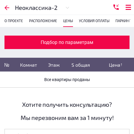
Подбор по параметрам
Неоклассика-2
О ПРОЕКТЕ
РАСПОЛОЖЕНИЕ
ЦЕНЫ
УСЛОВИЯ ОПЛАТЫ
ПАРКИНГ
Комнатность
с
1
2
3
4
Подбор по параметрам
Убрать забронированные
№
Комнат
Этаж
S общая
Цена
Убрать переуступки
Все квартиры проданы
Цена
не указана
S общая
не указана
Хотите получить консультацию?
Мы перезвоним вам за 1 минуту!
Этаж
все этажи