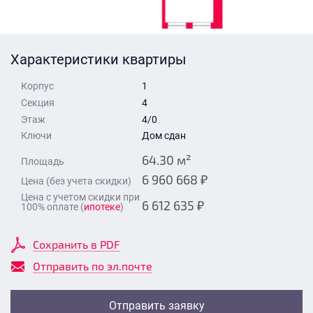
Стоимость квартиры
Время для звонка
Отправить
Характеристики квартиры
Свои средства
Корпус
1
Отправить
Секция
4
Этаж
4/0
Ключи
Дом сдан
Время для звонка
64.30 м²
Площадь
6 960 668 ₽
Цена (без учета скидки)
Цена с учетом скидки при
6 612 635 ₽
100% оплате (
ипотеке
)
Отправить
Сохранить в PDF
Отправить по эл.почте
Отправить заявку