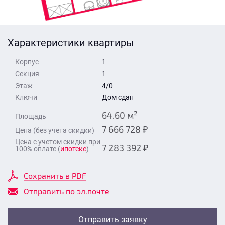
Стоимость квартиры
Время для звонка
Отправить
Характеристики квартиры
Свои средства
Корпус
1
Отправить
Секция
1
Этаж
4/0
Ключи
Дом сдан
Время для звонка
64.60 м²
Площадь
7 666 728 ₽
Цена (без учета скидки)
Цена с учетом скидки при
7 283 392 ₽
100% оплате (
ипотеке
)
Отправить
Сохранить в PDF
Отправить по эл.почте
Отправить заявку