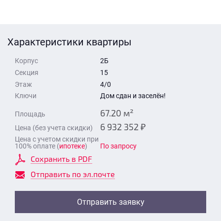
Стоимость квартиры
Время для звонка
Отправить
Характеристики квартиры
Свои средства
Корпус
2Б
Отправить
Секция
15
Этаж
4/0
Ключи
Дом сдан и заселён!
Время для звонка
67.20 м²
Площадь
6 932 352 ₽
Цена (без учета скидки)
Цена с учетом скидки при
100% оплате (
ипотеке
)
По запросу
Сохранить в PDF
Отправить
Отправить по эл.почте
Отправить заявку