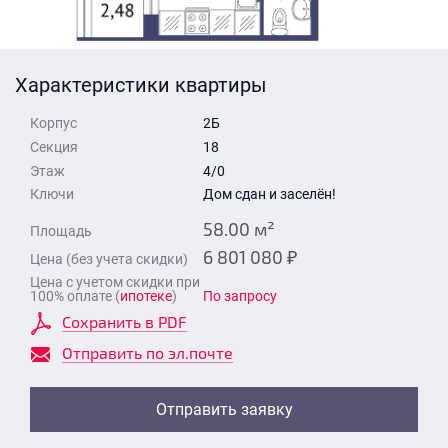
Стоимость квартиры
Время для звонка
Отправить
Характеристики квартиры
Свои средства
Корпус
2Б
Отправить
Секция
18
Этаж
4/0
Ключи
Дом сдан и заселён!
Время для звонка
58.00 м²
Площадь
6 801 080 ₽
Цена (без учета скидки)
Цена с учетом скидки при
100% оплате (
ипотеке
)
По запросу
Сохранить в PDF
Отправить
Отправить по эл.почте
Отправить заявку