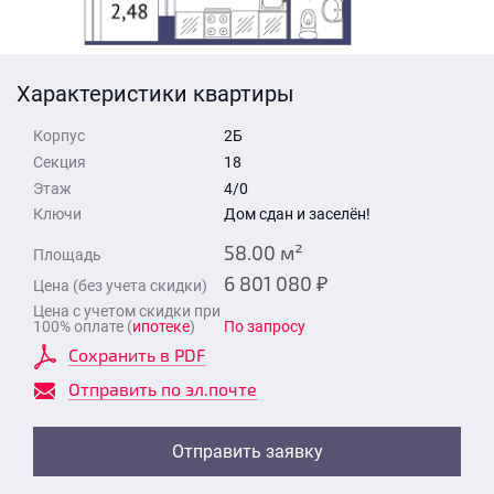
Стоимость квартиры
Время для звонка
Отправить
Характеристики квартиры
Свои средства
Корпус
2Б
Отправить
Секция
18
Этаж
4/0
Ключи
Дом сдан и заселён!
Время для звонка
58.00 м²
Площадь
6 801 080 ₽
Цена (без учета скидки)
Цена с учетом скидки при
100% оплате (
ипотеке
)
По запросу
Сохранить в PDF
Отправить
Отправить по эл.почте
Отправить заявку