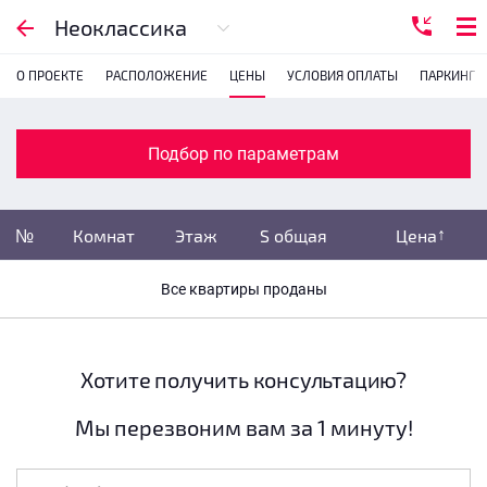
Подбор по параметрам
Неоклассика
О ПРОЕКТЕ
РАСПОЛОЖЕНИЕ
ЦЕНЫ
УСЛОВИЯ ОПЛАТЫ
ПАРКИНГ
Комнатность
с
1
2
3
4
Подбор по параметрам
Убрать забронированные
№
Комнат
Этаж
S общая
Цена
Убрать переуступки
Все квартиры проданы
Цена
не указана
S общая
не указана
Хотите получить консультацию?
Мы перезвоним вам за 1 минуту!
Этаж
все этажи