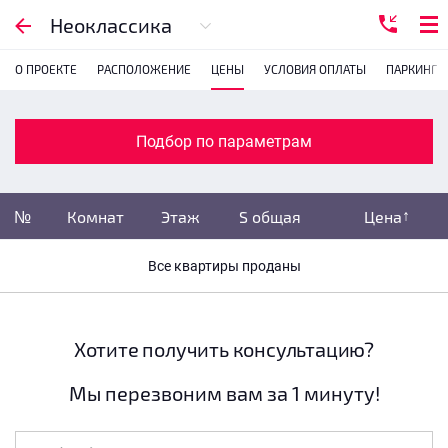
Подбор по параметрам
Неоклассика
О ПРОЕКТЕ
РАСПОЛОЖЕНИЕ
ЦЕНЫ
УСЛОВИЯ ОПЛАТЫ
ПАРКИНГ
Комнатность
с
1
2
3
4
Подбор по параметрам
Убрать забронированные
№
Комнат
Этаж
S общая
Цена
Убрать переуступки
Все квартиры проданы
Цена
не указана
S общая
не указана
Хотите получить консультацию?
Мы перезвоним вам за 1 минуту!
Этаж
все этажи