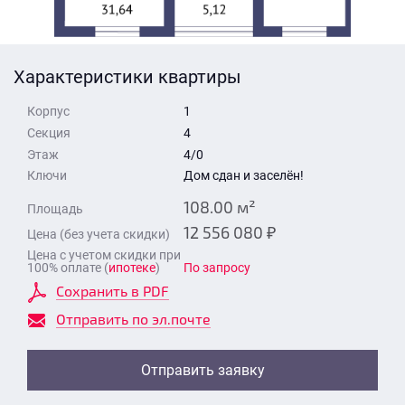
Стоимость квартиры
Время для звонка
Отправить
Характеристики квартиры
Свои средства
Корпус
1
Отправить
Секция
4
Этаж
4/0
Ключи
Дом сдан и заселён!
Время для звонка
108.00 м²
Площадь
12 556 080 ₽
Цена (без учета скидки)
Цена с учетом скидки при
100% оплате (
ипотеке
)
По запросу
Сохранить в PDF
Отправить
Отправить по эл.почте
Отправить заявку