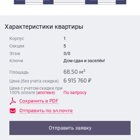
Стоимость квартиры
Время для звонка
Отправить
Характеристики квартиры
Свои средства
Корпус
1
Отправить
Секция
5
Этаж
3/0
Ключи
Дом сдан и заселён!
Время для звонка
68.50 м²
Площадь
6 915 760 ₽
Цена (без учета скидки)
Цена с учетом скидки при
100% оплате (
ипотеке
)
По запросу
Сохранить в PDF
Отправить
Отправить по эл.почте
Отправить заявку