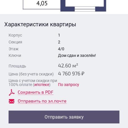
Стоимость квартиры
Время для звонка
Отправить
Характеристики квартиры
Свои средства
Корпус
1
Отправить
Секция
2
Этаж
4/0
Ключи
Дом сдан и заселён!
Время для звонка
42.60 м²
Площадь
4 760 976 ₽
Цена (без учета скидки)
Цена с учетом скидки при
100% оплате (
ипотеке
)
По запросу
Сохранить в PDF
Отправить
Отправить по эл.почте
Отправить заявку