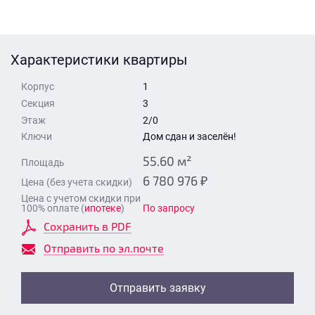
Стоимость квартиры
Время для звонка
Отправить
Характеристики квартиры
Свои средства
Корпус
1
Отправить
Секция
3
Этаж
2/0
Ключи
Дом сдан и заселён!
Время для звонка
55.60 м²
Площадь
6 780 976 ₽
Цена (без учета скидки)
Цена с учетом скидки при
100% оплате (
ипотеке
)
По запросу
Сохранить в PDF
Отправить
Отправить по эл.почте
Отправить заявку