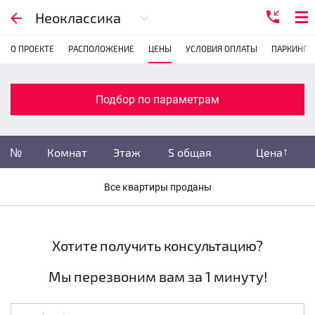
Подбор по параметрам
Неоклассика
О ПРОЕКТЕ
РАСПОЛОЖЕНИЕ
ЦЕНЫ
УСЛОВИЯ ОПЛАТЫ
ПАРКИНГ
Комнатность
с
1
2
3
4
Подбор по параметрам
Убрать забронированные
№
Комнат
Этаж
S общая
Цена
Убрать переуступки
Все квартиры проданы
Цена
не указана
S общая
не указана
Хотите получить консультацию?
Мы перезвоним вам за 1 минуту!
Этаж
все этажи