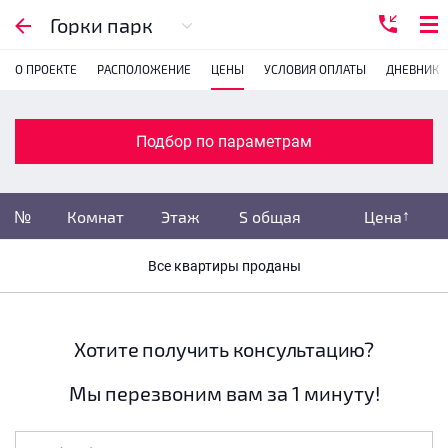
Подбор по параметрам
Горки парк
О ПРОЕКТЕ
РАСПОЛОЖЕНИЕ
ЦЕНЫ
УСЛОВИЯ ОПЛАТЫ
ДНЕВНИК 
Комнатность
с
1
2
3
4
Подбор по параметрам
Убрать забронированные
№
Комнат
Этаж
S общая
Цена
Убрать переуступки
Все квартиры проданы
Цена
не указана
S общая
не указана
Хотите получить консультацию?
Мы перезвоним вам за 1 минуту!
Этаж
все этажи