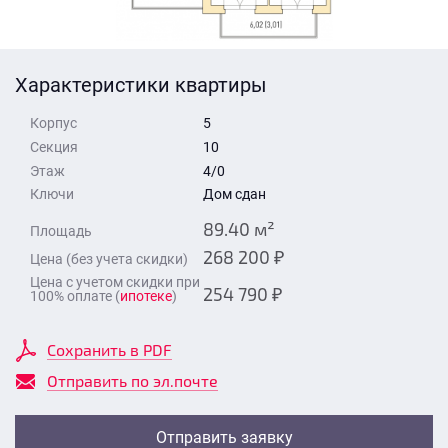
Стоимость квартиры
Время для звонка
Отправить
Характеристики квартиры
Свои средства
Корпус
5
Отправить
Секция
10
Этаж
4/0
Ключи
Дом сдан
Время для звонка
89.40 м²
Площадь
268 200 ₽
Цена (без учета скидки)
Цена с учетом скидки при
254 790 ₽
100% оплате (
ипотеке
)
Отправить
Сохранить в PDF
Отправить по эл.почте
Отправить заявку