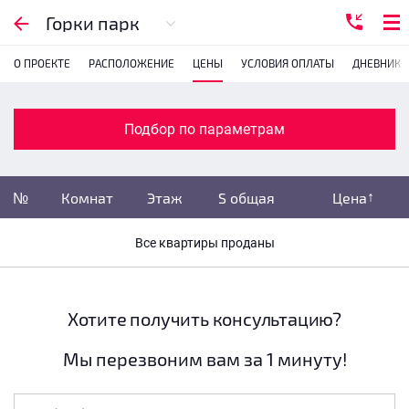
Подбор по параметрам
Горки парк
О ПРОЕКТЕ
РАСПОЛОЖЕНИЕ
ЦЕНЫ
УСЛОВИЯ ОПЛАТЫ
ДНЕВНИК 
Комнатность
с
1
2
3
4
Подбор по параметрам
Убрать забронированные
№
Комнат
Этаж
S общая
Цена
Убрать переуступки
Все квартиры проданы
Цена
не указана
S общая
не указана
Хотите получить консультацию?
Мы перезвоним вам за 1 минуту!
Этаж
все этажи