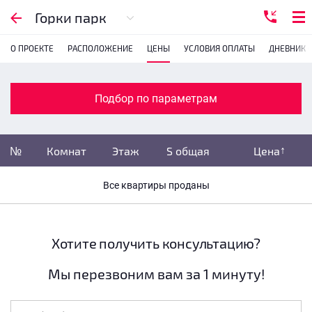
Подбор по параметрам
Горки парк
О ПРОЕКТЕ
РАСПОЛОЖЕНИЕ
ЦЕНЫ
УСЛОВИЯ ОПЛАТЫ
ДНЕВНИК 
Комнатность
с
1
2
3
4
Подбор по параметрам
Убрать забронированные
№
Комнат
Этаж
S общая
Цена
Убрать переуступки
Все квартиры проданы
Цена
не указана
S общая
не указана
Хотите получить консультацию?
Мы перезвоним вам за 1 минуту!
Этаж
все этажи