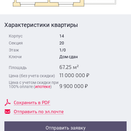
Стоимость квартиры
Время для звонка
Отправить
Характеристики квартиры
Свои средства
Корпус
14
Отправить
Секция
20
Этаж
1/0
Ключи
Дом сдан
Время для звонка
67.25 м²
Площадь
11 000 000 ₽
Цена (без учета скидки)
Цена с учетом скидки при
9 900 000 ₽
100% оплате (
ипотеке
)
Отправить
Сохранить в PDF
Отправить по эл.почте
Отправить заявку